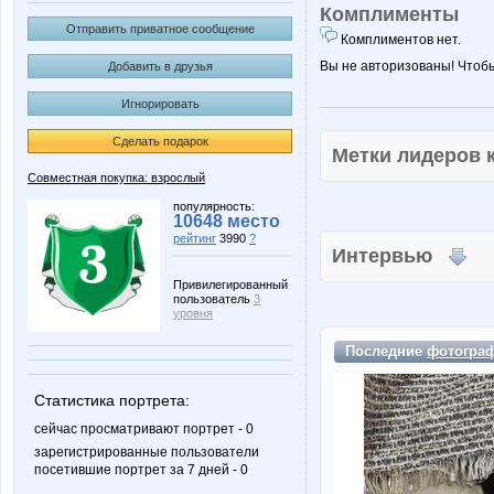
Комплименты
Отправить приватное сообщение
Комплиментов нет.
Вы не авторизованы! Чтоб
Добавить в друзья
Игнорировать
Сделать подарок
Метки лидеров
Совместная покупка: взрослый
популярность:
10648 место
рейтинг
3990
?
Интервью
Привилегированный
пользователь
3
уровня
Последние
фотогра
Статистика портрета:
сейчас просматривают портрет - 0
зарегистрированные пользователи
посетившие портрет за 7 дней - 0