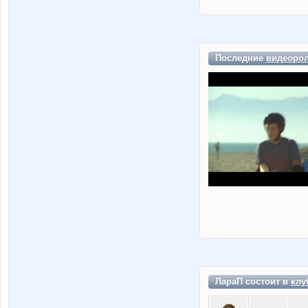
Последние
видеоро
ЛараП состоит в
клу